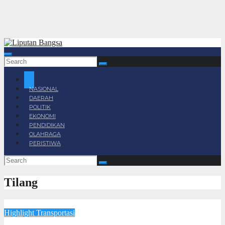
NASIONAL
DAERAH
POLITIK
EKONOMI
PENDIDIKAN
OLAHRAGA
PERISTIWA
Tilang
Highlight
Transportasi