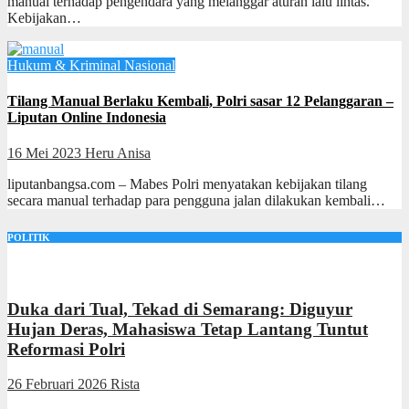
manual terhadap pengendara yang melanggar aturan lalu lintas.
Kebijakan…
Hukum & Kriminal
Nasional
Tilang Manual Berlaku Kembali, Polri sasar 12 Pelanggaran –
Liputan Online Indonesia
16 Mei 2023
Heru Anisa
liputanbangsa.com – Mabes Polri menyatakan kebijakan tilang
secara manual terhadap para pengguna jalan dilakukan kembali…
POLITIK
Duka dari Tual, Tekad di Semarang: Diguyur
Hujan Deras, Mahasiswa Tetap Lantang Tuntut
Reformasi Polri
26 Februari 2026
Rista