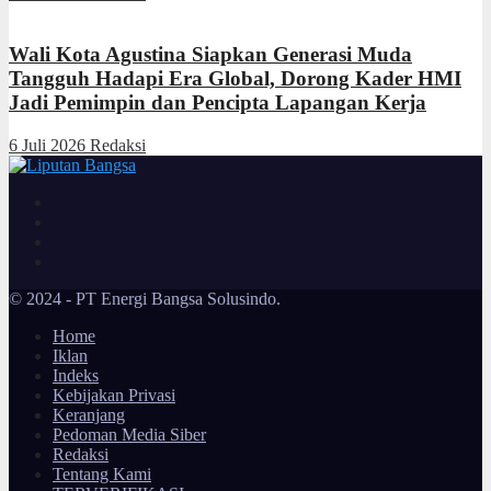
Wali Kota Agustina Siapkan Generasi Muda
Tangguh Hadapi Era Global, Dorong Kader HMI
Jadi Pemimpin dan Pencipta Lapangan Kerja
6 Juli 2026
Redaksi
© 2024 - PT Energi Bangsa Solusindo.
Home
Iklan
Indeks
Kebijakan Privasi
Keranjang
Pedoman Media Siber
Redaksi
Tentang Kami