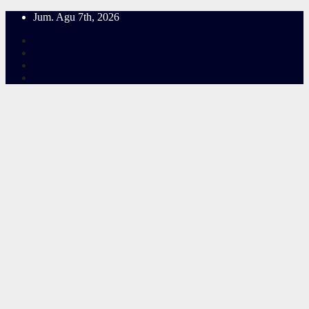
Skip
Jum. Agu 7th, 2026
to
content