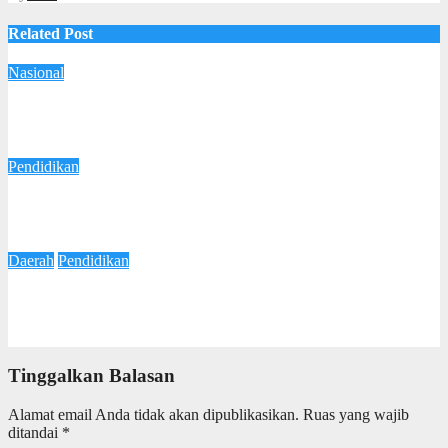
Related Post
Nasional
Warga Desa Mangun Sari Sambut MBG, Harapan Baru
Tingkatkan Gizi dan Kesehatan Anak
28 April 2026
Imam Yanto
Pendidikan
Lulusan S3 Oxford LPDPA Bangun Sekolah STEAM Praxis
High School di Yogyakarta
26 Februari 2026
Redaksi
Daerah
Pendidikan
Percepat Pemerataan Pendidikan Penyandang Disabilitas,
Wagub Jateng Dorong Sekolah Inklusi
7 Februari 2026
Redaksi
Tinggalkan Balasan
Alamat email Anda tidak akan dipublikasikan.
Ruas yang wajib
ditandai
*