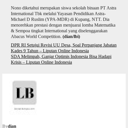
Nono diketahui merupakan siswa sekolah binaan PT Astra
International Tbk melalui Yayasan Pendidikan Astra-
Michael D Ruslim (YPA-MDR) di Kupang, NTT. Dia
menorehkan prestasi dengan menjuarai lomba Matematika
& Sempoa tingkat International yang diselenggarakan
Abacus World Competition.
(dian/lbi)
Navigasi
DPR RI Setujui Revisi UU Desa, Soal Perpanjang Jabatan
pos
Kades 9 Tahun – Liputan Online Indonesia
SDA Melimpah, Ganjar Optimis Indonesia Bisa Hadapi
Krisis – Liputan Online Indonesia
By
dian