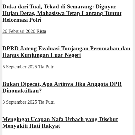
Duka dari Tual, Tekad di Semarang: Diguyur
Hujan Deras, Mahasiswa Tetap Lantang Tuntut
Reformasi Polri
26 Februari 2026
Rista
DPRD Jateng Evaluasi Tunjangan Perumahan dan
Hapus Kunjungan Luar Negeri
5 September 2025
Tia Putri
Bukan Dipecat, Apa Artinya Jika Anggota DPR
Dinonaktifkan?
3 September 2025
Tia Putri
Mengingat Ucapan Nafa Urbach yang Disebut
Menyakiti Hati Rakyat