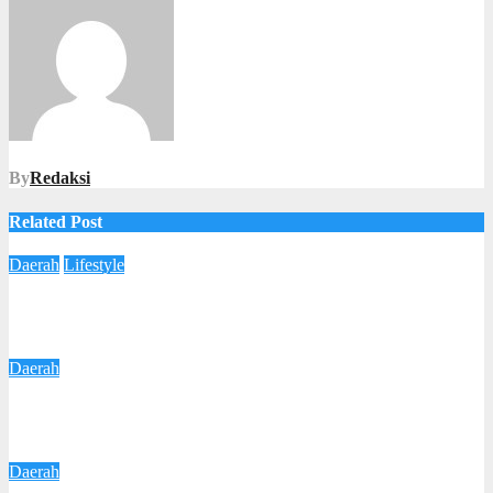
By
Redaksi
Related Post
Daerah
Lifestyle
Gringsing Punya Klinik Kecantikan Baru! LA ARYA SKIN
Clinic Resmi Dibuka
3 Agustus 2026
Redaksi
Daerah
Respons Keluhan Warga, Wali Kota Agustina Pastikan
Perbaikan Jalan Kalipancur Terus Dilakukan
6 Juli 2026
Redaksi
Daerah