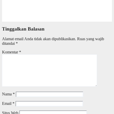
Wali kota Agustina Optimistis Raperda Pertanggungjawaban
APBD 2025 Disetujui DPRD, Tegaskan Komitmen Tingkatkan
Tata Kelola Pemerintahan
6 Juli 2026
Redaksi
Tinggalkan Balasan
Alamat email Anda tidak akan dipublikasikan.
Ruas yang wajib
ditandai
*
Komentar
*
Nama
*
Email
*
Situs Web