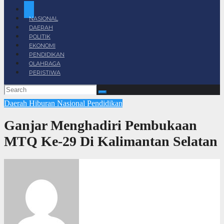
NASIONAL
DAERAH
POLITIK
EKONOMI
PENDIDIKAN
OLAHRAGA
PERISTIWA
Daerah
Hiburan
Nasional
Pendidikan
Ganjar Menghadiri Pembukaan
MTQ Ke-29 Di Kalimantan Selatan