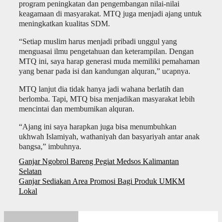
program peningkatan dan pengembangan nilai-nilai
keagamaan di masyarakat. MTQ juga menjadi ajang untuk
meningkatkan kualitas SDM.
“Setiap muslim harus menjadi pribadi unggul yang
menguasai ilmu pengetahuan dan keterampilan. Dengan
MTQ ini, saya harap generasi muda memiliki pemahaman
yang benar pada isi dan kandungan alquran,” ucapnya.
MTQ lanjut dia tidak hanya jadi wahana berlatih dan
berlomba. Tapi, MTQ bisa menjadikan masyarakat lebih
mencintai dan membumikan alquran.
“Ajang ini saya harapkan juga bisa menumbuhkan
ukhwah Islamiyah, wathaniyah dan basyariyah antar anak
bangsa,” imbuhnya.
Navigasi
Ganjar Ngobrol Bareng Pegiat Medsos Kalimantan
pos
Selatan
Ganjar Sediakan Area Promosi Bagi Produk UMKM
Lokal