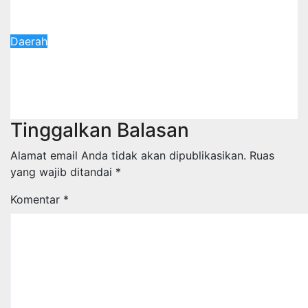
Perbaikan Jalan Kalipancur Terus Dilakukan
6 Juli 2026
Redaksi
Daerah
Wali kota Agustina Optimistis Raperda
Pertanggungjawaban APBD 2025 Disetujui DPRD,
Tegaskan Komitmen Tingkatkan Tata Kelola
Pemerintahan
6 Juli 2026
Redaksi
Tinggalkan Balasan
Alamat email Anda tidak akan dipublikasikan.
Ruas
yang wajib ditandai
*
Komentar
*