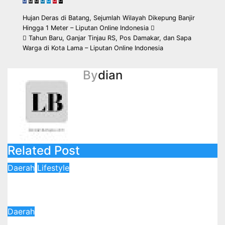
Navigasi
Hujan Deras di Batang, Sejumlah Wilayah Dikepung Banjir
Hingga 1 Meter – Liputan Online Indonesia
pos
Tahun Baru, Ganjar Tinjau RS, Pos Damakar, dan Sapa
Warga di Kota Lama – Liputan Online Indonesia
By
dian
Related Post
Daerah
Lifestyle
Gringsing Punya Klinik Kecantikan Baru! LA ARYA SKIN
Clinic Resmi Dibuka
3 Agustus 2026
Redaksi
Daerah
Respons Keluhan Warga, Wali Kota Agustina Pastikan