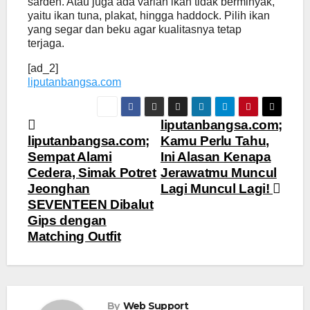
sarden. Atau juga ada varian ikan tidak berminyak,
yaitu ikan tuna, plakat, hingga haddock. Pilih ikan
yang segar dan beku agar kualitasnya tetap
terjaga.
[ad_2]
liputanbangsa.com
Navigasi
liputanbangsa.com;
liputanbangsa.com;
Kamu Perlu Tahu,
pos
Sempat Alami
Ini Alasan Kenapa
Cedera, Simak Potret
Jerawatmu Muncul
Jeonghan
Lagi Muncul Lagi!
SEVENTEEN Dibalut
Gips dengan
Matching Outfit
By
Web Support