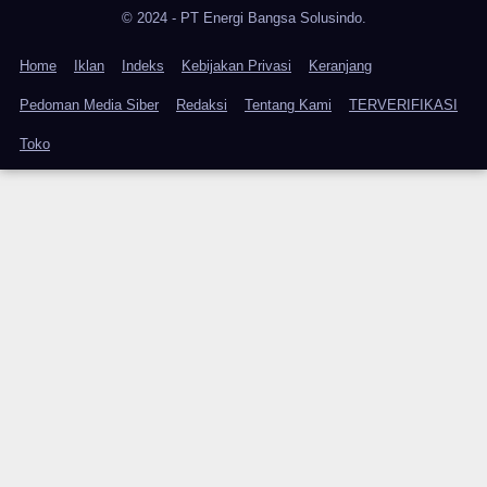
© 2024 - PT Energi Bangsa Solusindo.
Home
Iklan
Indeks
Kebijakan Privasi
Keranjang
Pedoman Media Siber
Redaksi
Tentang Kami
TERVERIFIKASI
Toko