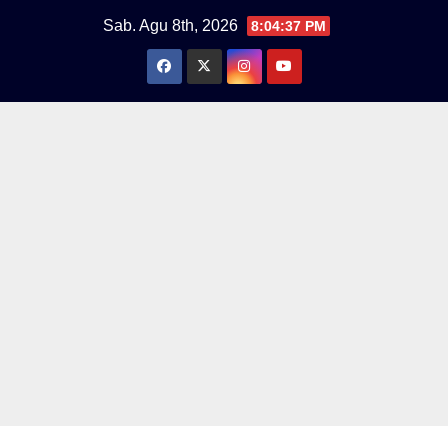
Skip
Sab. Agu 8th, 2026
8:04:37 PM
to
content