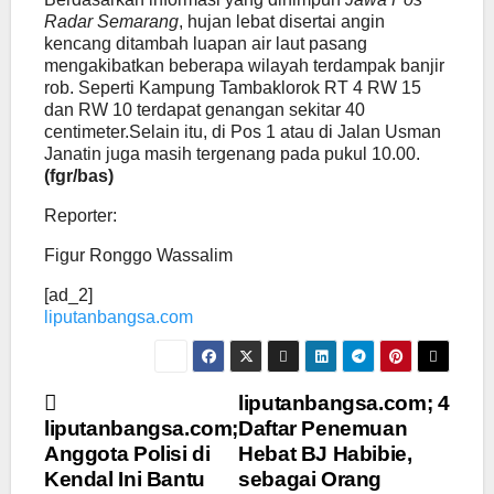
Radar Semarang
, hujan lebat disertai angin
kencang ditambah luapan air laut pasang
mengakibatkan beberapa wilayah terdampak banjir
rob. Seperti Kampung Tambaklorok RT 4 RW 15
dan RW 10 terdapat genangan sekitar 40
centimeter.Selain itu, di Pos 1 atau di Jalan Usman
Janatin juga masih tergenang pada pukul 10.00.
(fgr/bas)
Reporter:
Figur Ronggo Wassalim
[ad_2]
liputanbangsa.com
Navigasi
liputanbangsa.com; 4
liputanbangsa.com;
Daftar Penemuan
pos
Anggota Polisi di
Hebat BJ Habibie,
Kendal Ini Bantu
sebagai Orang