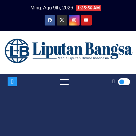
Skip
Ming. Agu 9th, 2026
1:25:57 AM
to
content