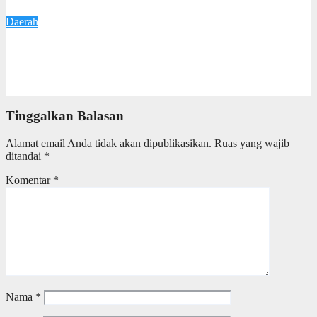
6 Juli 2026
Redaksi
Daerah
Wali kota Agustina Optimistis Raperda Pertanggungjawaban
APBD 2025 Disetujui DPRD, Tegaskan Komitmen Tingkatkan
Tata Kelola Pemerintahan
6 Juli 2026
Redaksi
Tinggalkan Balasan
Alamat email Anda tidak akan dipublikasikan.
Ruas yang wajib
ditandai
*
Komentar
*
Nama
*