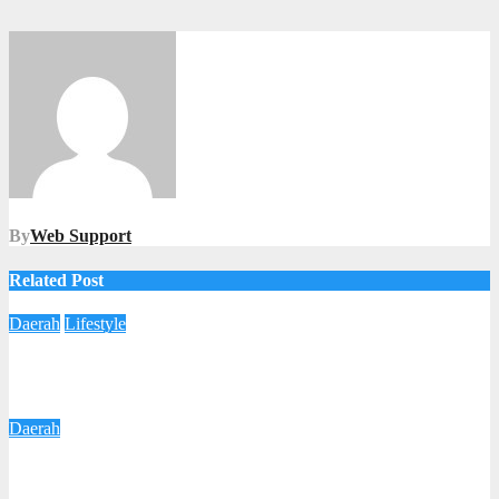
By
Web Support
Related Post
Daerah
Lifestyle
Gringsing Punya Klinik Kecantikan Baru! LA ARYA SKIN
Clinic Resmi Dibuka
3 Agustus 2026
Redaksi
Daerah
Respons Keluhan Warga, Wali Kota Agustina Pastikan
Perbaikan Jalan Kalipancur Terus Dilakukan