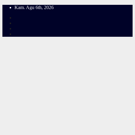
Skip
Kam. Agu 6th, 2026
to
content