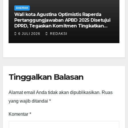
DAERAH
Wali kota Agustina Optimistis Raperda
Pertanggungjawaban APBD 2025 Disetujui
DPRD, Tegaskan Komitmen Tingkatkan
Tata Kelola Pemerintahan
6 JULI 2026
REDAKSI
Tinggalkan Balasan
Alamat email Anda tidak akan dipublikasikan.
Ruas
yang wajib ditandai
*
Komentar
*