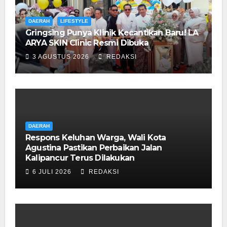
DAERAH
LIFESTYLE
Gringsing Punya Klinik Kecantikan Baru! LA
ARYA SKIN Clinic Resmi Dibuka
3 AGUSTUS 2026
REDAKSI
DAERAH
Respons Keluhan Warga, Wali Kota
Agustina Pastikan Perbaikan Jalan
Kalipancur Terus Dilakukan
6 JULI 2026
REDAKSI