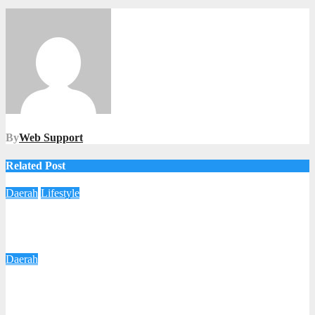
By
Web Support
Related Post
Daerah
Lifestyle
Gringsing Punya Klinik Kecantikan Baru! LA ARYA SKIN
Clinic Resmi Dibuka
3 Agustus 2026
Redaksi
Daerah
Respons Keluhan Warga, Wali Kota Agustina Pastikan
Perbaikan Jalan Kalipancur Terus Dilakukan
6 Juli 2026
Redaksi