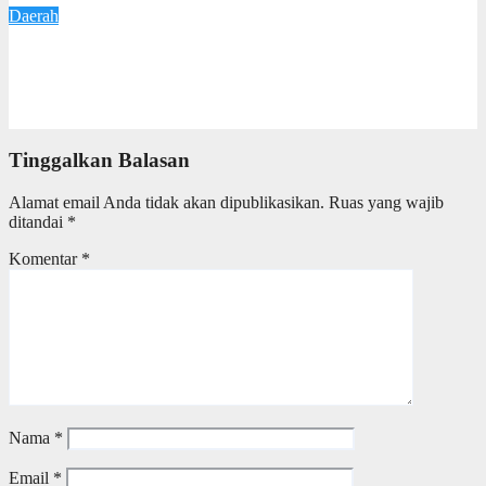
Daerah
Wali kota Agustina Optimistis Raperda Pertanggungjawaban
APBD 2025 Disetujui DPRD, Tegaskan Komitmen Tingkatkan
Tata Kelola Pemerintahan
6 Juli 2026
Redaksi
Tinggalkan Balasan
Alamat email Anda tidak akan dipublikasikan.
Ruas yang wajib
ditandai
*
Komentar
*
Nama
*
Email
*