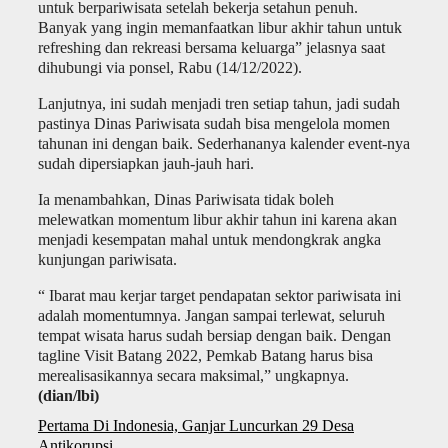
untuk berpariwisata setelah bekerja setahun penuh.
Banyak yang ingin memanfaatkan libur akhir tahun untuk
refreshing dan rekreasi bersama keluarga” jelasnya saat
dihubungi via ponsel, Rabu (14/12/2022).
Lanjutnya, ini sudah menjadi tren setiap tahun, jadi sudah
pastinya Dinas Pariwisata sudah bisa mengelola momen
tahunan ini dengan baik. Sederhananya kalender event-nya
sudah dipersiapkan jauh-jauh hari.
Ia menambahkan, Dinas Pariwisata tidak boleh
melewatkan momentum libur akhir tahun ini karena akan
menjadi kesempatan mahal untuk mendongkrak angka
kunjungan pariwisata.
“ Ibarat mau kerjar target pendapatan sektor pariwisata ini
adalah momentumnya. Jangan sampai terlewat, seluruh
tempat wisata harus sudah bersiap dengan baik. Dengan
tagline Visit Batang 2022, Pemkab Batang harus bisa
merealisasikannya secara maksimal,” ungkapnya.
(dian/lbi)
Navigasi
Pertama Di Indonesia, Ganjar Luncurkan 29 Desa
pos
Antikorupsi