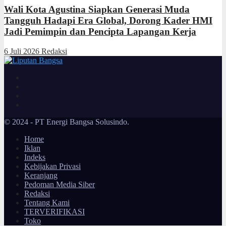
Wali Kota Agustina Siapkan Generasi Muda
Tangguh Hadapi Era Global, Dorong Kader HMI
Jadi Pemimpin dan Pencipta Lapangan Kerja
6 Juli 2026
Redaksi
© 2024 - PT Energi Bangsa Solusindo.
Home
Iklan
Indeks
Kebijakan Privasi
Keranjang
Pedoman Media Siber
Redaksi
Tentang Kami
TERVERIFIKASI
Toko