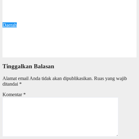
Respons Keluhan Warga, Wali Kota Agustina Pastikan
Perbaikan Jalan Kalipancur Terus Dilakukan
6 Juli 2026
Redaksi
Daerah
Wali kota Agustina Optimistis Raperda Pertanggungjawaban
APBD 2025 Disetujui DPRD, Tegaskan Komitmen Tingkatkan
Tata Kelola Pemerintahan
6 Juli 2026
Redaksi
Tinggalkan Balasan
Alamat email Anda tidak akan dipublikasikan.
Ruas yang wajib
ditandai
*
Komentar
*