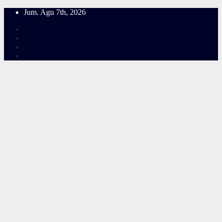
Skip
Jum. Agu 7th, 2026
to
content