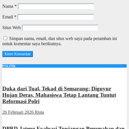
Nama
*
Email
*
Situs Web
Simpan nama, email, dan situs web saya pada peramban ini
untuk komentar saya berikutnya.
POLITIK
Duka dari Tual, Tekad di Semarang: Diguyur
Hujan Deras, Mahasiswa Tetap Lantang Tuntut
Reformasi Polri
26 Februari 2026
Rista
DPRD Jateng Evaluasi Tunjangan Perumahan dan