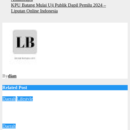
KPU Batang Mulai Uji Publik Dapil Pemilu 2024 –
Liputan Online Indonesia
By
dian
Related Post
Daerah
Lifestyle
Gringsing Punya Klinik Kecantikan Baru! LA ARYA SKIN
Clinic Resmi Dibuka
3 Agustus 2026
Redaksi
Daerah