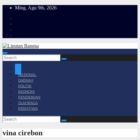
Skip
Ming. Agu 9th, 2026
to
content
NASIONAL
DAERAH
POLITIK
EKONOMI
PENDIDIKAN
OLAHRAGA
PERISTIWA
vina cirebon