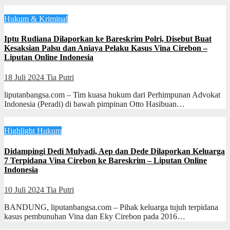
Hukum & Kriminal
Iptu Rudiana Dilaporkan ke Bareskrim Polri, Disebut Buat
Kesaksian Palsu dan Aniaya Pelaku Kasus Vina Cirebon –
Liputan Online Indonesia
18 Juli 2024
Tia Putri
liputanbangsa.com – Tim kuasa hukum dari Perhimpunan Advokat
Indonesia (Peradi) di bawah pimpinan Otto Hasibuan…
Highlight
Hukum
Didampingi Dedi Mulyadi, Aep dan Dede Dilaporkan Keluarga
7 Terpidana Vina Cirebon ke Bareskrim – Liputan Online
Indonesia
10 Juli 2024
Tia Putri
BANDUNG, liputanbangsa.com – Pihak keluarga tujuh terpidana
kasus pembunuhan Vina dan Eky Cirebon pada 2016…