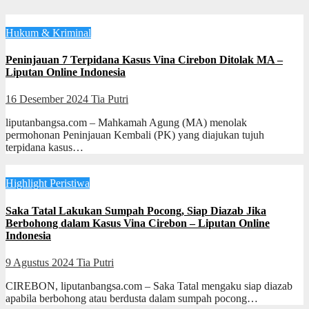
Hukum & Kriminal
Peninjauan 7 Terpidana Kasus Vina Cirebon Ditolak MA –
Liputan Online Indonesia
16 Desember 2024
Tia Putri
liputanbangsa.com – Mahkamah Agung (MA) menolak
permohonan Peninjauan Kembali (PK) yang diajukan tujuh
terpidana kasus…
Highlight
Peristiwa
Saka Tatal Lakukan Sumpah Pocong, Siap Diazab Jika
Berbohong dalam Kasus Vina Cirebon – Liputan Online
Indonesia
9 Agustus 2024
Tia Putri
CIREBON, liputanbangsa.com – Saka Tatal mengaku siap diazab
apabila berbohong atau berdusta dalam sumpah pocong…