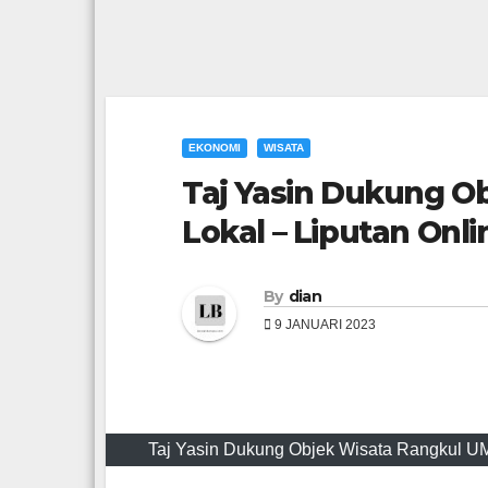
EKONOMI
WISATA
Taj Yasin Dukung O
Lokal – Liputan Onli
By
dian
9 JANUARI 2023
Taj Yasin Dukung Objek Wisata Rangkul UMK