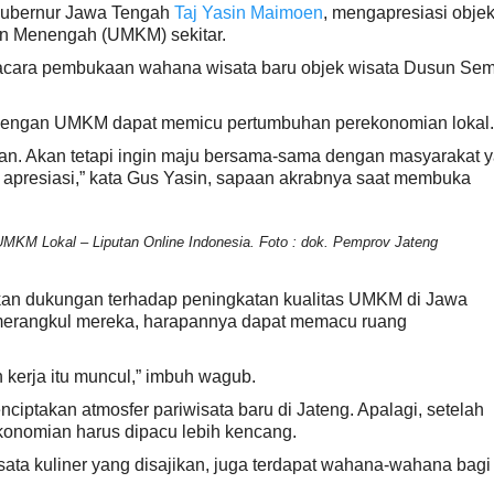
Gubernur Jawa Tengah
Taj Yasin Maimoen
, mengapresiasi obje
an Menengah (UMKM) sekitar.
acara pembukaan wahana wisata baru objek wisata Dusun Semil
a dengan UMKM dapat memicu pertumbuhan perekonomian lokal.
irian. Akan tetapi ingin maju bersama-sama dengan masyarakat 
ita apresiasi,” kata Gus Yasin, sapaan akrabnya saat membuka
MKM Lokal – Liputan Online Indonesia. Foto : dok. Pemprov Jateng
kan dukungan terhadap peningkatan kualitas UMKM di Jawa
merangkul mereka, harapannya dapat memacu ruang
kerja itu muncul,” imbuh wagub.
iptakan atmosfer pariwisata baru di Jateng. Apalagi, setelah
onomian harus dipacu lebih kencang.
sata kuliner yang disajikan, juga terdapat wahana-wahana bagi