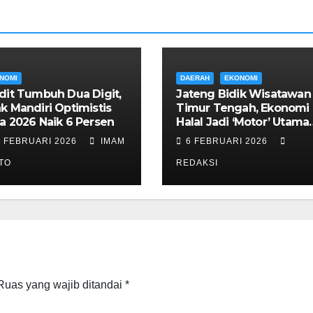
NOMI
DAERAH
EKONOMI
dit Tumbuh Dua Digit,
Jateng Bidik Wisatawan
k Mandiri Optimistis
Timur Tengah, Ekonomi
a 2026 Naik 6 Persen
Halal Jadi ‘Motor’ Utama
Pembangunan 2027
8 FEBRUARI 2026
IMAM
6 FEBRUARI 2026
TO
REDAKSI
Ruas yang wajib ditandai
*