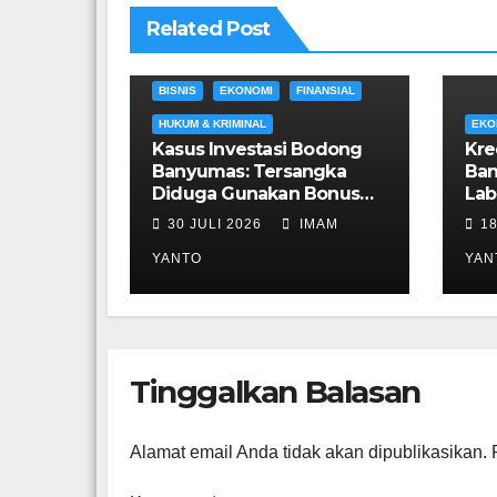
Related Post
BISNIS
EKONOMI
FINANSIAL
HUKUM & KRIMINAL
EKO
Kasus Investasi Bodong
Kre
Banyumas: Tersangka
Ban
Diduga Gunakan Bonus
Lab
Awal untuk Yakinkan
30 JULI 2026
IMAM
1
Korban
YANTO
YAN
Tinggalkan Balasan
Alamat email Anda tidak akan dipublikasikan.