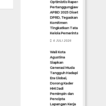
Optimistis Raperda
Pertanggungjawaban
APBD 2025 Disetujui
DPRD, Tegaskan
Komitmen
Tingkatkan Tata
Kelola Pemerintahan
6 JULI 2026
Wali Kota
Agustina
Siapkan
Generasi Muda
Tangguh Hadapi
Era Global,
Dorong Kader
HMI Jadi
Pemimpin dan
Pencipta
Lapangan Kerja