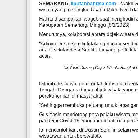
SEMARANG,
liputanbangsa.com
– Wakil 
wisata yang merangkul Usaha Mikro Kecil d
Hal itu disampaikan wagub saat menghadiri 
Kabupaten Semarang, Minggu (8/1/2023).
Menurutnya, kolaborasi antara objek wisat
“Artinya Desa Semilir tidak ingin maju send
ada di sekitar desa Semilir. Ini yang perlu k
acara.
Taj Yasin Dukung Objek Wisata Rangkul U
Ditambahkannya, pemerintah terus memberi
Tengah. Dengan adanya objek wisata yang 
perekonomian di masyarakat.
“Sehingga membuka peluang untuk lapangan 
Gus Yasin mendorong para pelaku wisata menc
pandemi Covid-19, yang membuat roda perek
Ia mencontohkan, di Dusun Semilir, selain wi
wisatawan untuk berswafoto.