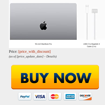
Price:
[price_with_discount]
(as of [price_update_date] –
Details
)