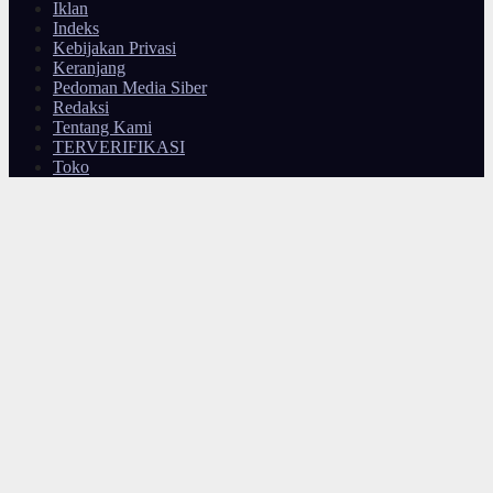
Iklan
Indeks
Kebijakan Privasi
Keranjang
Pedoman Media Siber
Redaksi
Tentang Kami
TERVERIFIKASI
Toko