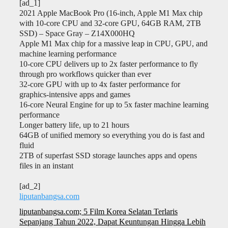
[ad_1]
2021 Apple MacBook Pro (16-inch, Apple M1 Max chip
with 10‑core CPU and 32‑core GPU, 64GB RAM, 2TB
SSD) – Space Gray – Z14X000HQ
Apple M1 Max chip for a massive leap in CPU, GPU, and
machine learning performance
10-core CPU delivers up to 2x faster performance to fly
through pro workflows quicker than ever
32-core GPU with up to 4x faster performance for
graphics-intensive apps and games
16-core Neural Engine for up to 5x faster machine learning
performance
Longer battery life, up to 21 hours
64GB of unified memory so everything you do is fast and
fluid
2TB of superfast SSD storage launches apps and opens
files in an instant
[ad_2]
liputanbangsa.com
Navigasi
liputanbangsa.com; 5 Film Korea Selatan Terlaris
pos
Sepanjang Tahun 2022, Dapat Keuntungan Hingga Lebih