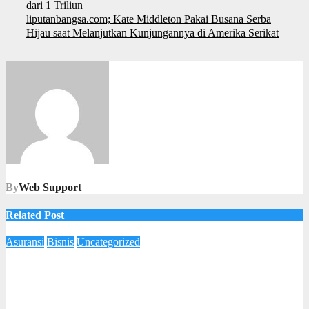
dari 1 Triliun
liputanbangsa.com; Kate Middleton Pakai Busana Serba
Hijau saat Melanjutkan Kunjungannya di Amerika Serikat
By
Web Support
Related Post
Asuransi
Bisnis
Uncategorized
Beri Kenyamanan Lebih Untuk Klaim Perawatan Nasabah,
AXA Mandiri Bermitra Dengan AdMedika dan Mitra
Keluarga
4 Desember 2025
Imam Yanto