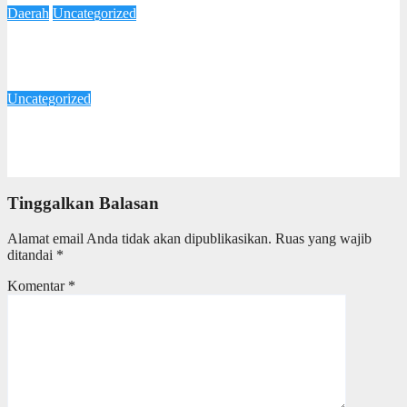
Daerah
Uncategorized
Cegah Munculnya Kasus Polio, Taj Yasin Minta Skrining dan
Vaksinasi di Jateng Ditingkatkan
27 Oktober 2025
Redaksi
Uncategorized
Iklim Investasi di Jawa Tengah Dinilai Kondusif, Pengusaha
Tionghoa Apresiasi Kepemimpinan Ahmad Luthfi
17 Oktober 2025
Redaksi
Tinggalkan Balasan
Alamat email Anda tidak akan dipublikasikan.
Ruas yang wajib
ditandai
*
Komentar
*