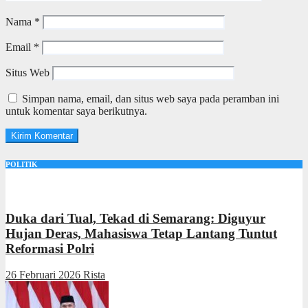
Nama
*
Email
*
Situs Web
Simpan nama, email, dan situs web saya pada peramban ini
untuk komentar saya berikutnya.
POLITIK
Duka dari Tual, Tekad di Semarang: Diguyur
Hujan Deras, Mahasiswa Tetap Lantang Tuntut
Reformasi Polri
26 Februari 2026
Rista