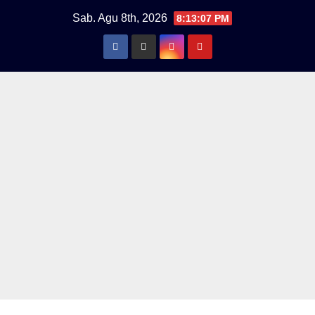
Skip
Sab. Agu 8th, 2026
8:13:08 PM
to
content