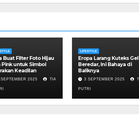
ESTYLE
LIFESTYLE
a Buat Filter Foto Hijau
Eropa Larang Kuteks Gel
 Pink untuk Simbol
Beredar, Ini Bahaya di
rakan Keadilan
Baliknya
 SEPTEMBER 2025
TIA
3 SEPTEMBER 2025
T
RI
PUTRI