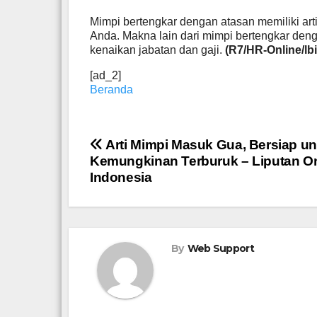
Mimpi bertengkar dengan atasan memiliki arti
Anda. Makna lain dari mimpi bertengkar den
kenaikan jabatan dan gaji.
(R7/HR-Online/lbi
[ad_2]
Beranda
Navigasi
Arti Mimpi Masuk Gua, Bersiap un
Kemungkinan Terburuk – Liputan On
pos
Indonesia
By
Web Support