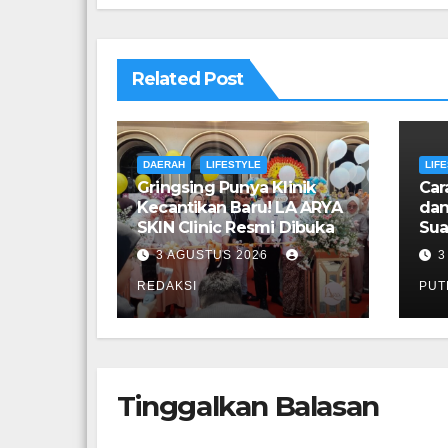
Related Post
DAERAH
LIFESTYLE
LIF
Gringsing Punya Klinik
Car
Kecantikan Baru! LA ARYA
dan
SKIN Clinic Resmi Dibuka
Sua
3 AGUSTUS 2026
3
REDAKSI
PUT
Tinggalkan Balasan