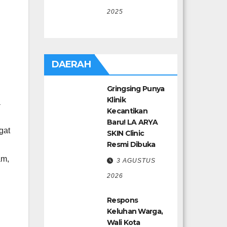
2025
DAERAH
Gringsing Punya
Klinik
a
Kecantikan
Baru! LA ARYA
gat
SKIN Clinic
Resmi Dibuka
am,
3 AGUSTUS
2026
Respons
Keluhan Warga,
Wali Kota