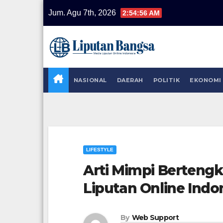
Skip
Jum. Agu 7th, 2026
2:54:57 AM
to
content
NASIONAL
DAERAH
POLITIK
EKONOMI
LIFESTYLE
Arti Mimpi Bertengka
Liputan Online Indo
By
Web Support