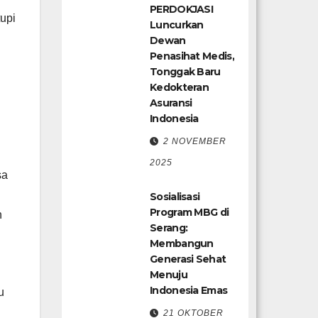
PERDOKJASI
upi
Luncurkan
Dewan
Penasihat Medis,
Tonggak Baru
Kedokteran
Asuransi
Indonesia
2 NOVEMBER
2025
sa
Sosialisasi
Program MBG di
h
Serang:
Membangun
Generasi Sehat
Menuju
Indonesia Emas
u
21 OKTOBER