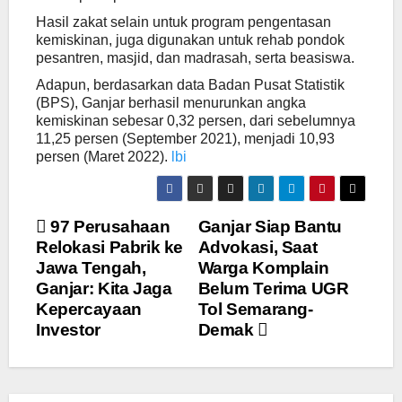
Hasil zakat selain untuk program pengentasan
kemiskinan, juga digunakan untuk rehab pondok
pesantren, masjid, dan madrasah, serta beasiswa.
Adapun, berdasarkan data Badan Pusat Statistik
(BPS), Ganjar berhasil menurunkan angka
kemiskinan sebesar 0,32 persen, dari sebelumnya
11,25 persen (September 2021), menjadi 10,93
persen (Maret 2022).
lbi
Navigasi
97 Perusahaan
Ganjar Siap Bantu
Relokasi Pabrik ke
Advokasi, Saat
pos
Jawa Tengah,
Warga Komplain
Ganjar: Kita Jaga
Belum Terima UGR
Kepercayaan
Tol Semarang-
Investor
Demak