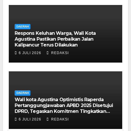
DAERAH
Respons Keluhan Warga, Wali Kota
Agustina Pastikan Perbaikan Jalan
Kalipancur Terus Dilakukan
6 JULI 2026
REDAKSI
DAERAH
Wali kota Agustina Optimistis Raperda
Pertanggungjawaban APBD 2025 Disetujui
DPRD, Tegaskan Komitmen Tingkatkan
Tata Kelola Pemerintahan
6 JULI 2026
REDAKSI