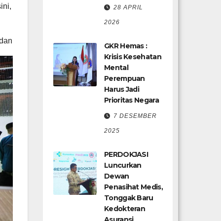
ini,
28 APRIL
2026
 dan
GKR Hemas :
Krisis Kesehatan
Mental
Perempuan
Harus Jadi
Prioritas Negara
7 DESEMBER
2025
PERDOKJASI
Luncurkan
Dewan
Penasihat Medis,
Tonggak Baru
Kedokteran
Asuransi