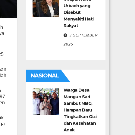
Urbach yang
Disebut
Menyakiti Hati
Rakyat
ah
ya
3 SEPTEMBER
2025
25
aan
NASIONAL
lah
Warga Desa
n
 97
Mangun Sari
ten
Sambut MBG,
Harapan Baru
Tingkatkan Gizi
ik
dan Kesehatan
aga
Anak