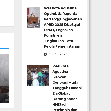
Wali kota Agustina
Optimistis Raperda
Pertanggungjawaban
APBD 2025 Disetujui
DPRD, Tegaskan
Komitmen
Tingkatkan Tata
Kelola Pemerintahan
6 JULI 2026
Wali Kota
Agustina
Siapkan
Generasi Muda
Tangguh Hadapi
Era Global,
Dorong Kader
HMI Jadi
an
Pemimpin dan