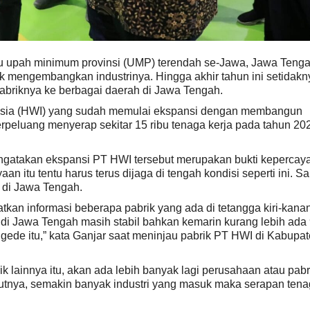
su upah minimum provinsi (UMP) terendah se-Jawa, Jawa Teng
tuk mengembangkan industrinya. Hingga akhir tahun ini setidakn
abriknya ke berbagai daerah di Jawa Tengah.
esia (HWI) yang sudah memulai ekspansi dengan membangun
erpeluang menyerap sekitar 15 ribu tenaga kerja pada tahun 20
gatakan ekspansi PT HWI tersebut merupakan bukti kepercay
 itu tentu harus terus dijaga di tengah kondisi seperti ini. Sa
i di Jawa Tengah.
atkan informasi beberapa pabrik yang ada di tetangga kiri-kana
 di Jawa Tengah masih stabil bahkan kemarin kurang lebih ada
gede itu,” kata Ganjar saat meninjau pabrik PT HWI di Kabupa
k lainnya itu, akan ada lebih banyak lagi perusahaan atau pabr
tnya, semakin banyak industri yang masuk maka serapan ten