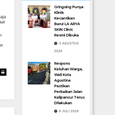
Gringsing Punya
Klinik
aja
Kecantikan
aat
Baru! LA ARYA
SKIN Clinic
u
Resmi Dibuka
3 AGUSTUS
as
2026
Respons
Keluhan Warga,
Wali Kota
Agustina
Pastikan
Perbaikan Jalan
Kalipancur Terus
Dilakukan
6 JULI 2026