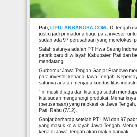
Pati,
LIPUTANBANGSA.COM
–
Di tengah i
justru jadi primadona bagu para investor un
sudah ada 97 perusahaan yang merelokasi p
Salah satunya adalah PT Hwa Seung Indon
pabrik baru di wilayah Kabupaten Pati dan b
mendatang.
Gurbernur Jawa Tengah Ganjar Pranowo men
para investor kepada Jawa Tengah. Kepercayaan
satunya adalah menjaga kondusifitas industr
“Ini musti dijaga dan kita juga sudah mendap
kita sudah mengurangi produksi. Menariknya
(perusahaan) yang relokasi ke Jawa Tengah, 
Pati, Rabu (7/12).
Ganjar berharap setelah PT HWI dan 97 pabri
yang masuk ke wilayah Jawa Tengah. Menuru
kerja di Jawa Tengah akan makin banyak.