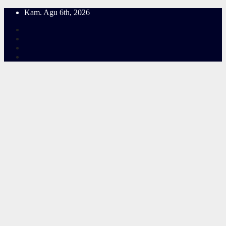
Skip
Kam. Agu 6th, 2026
to
content