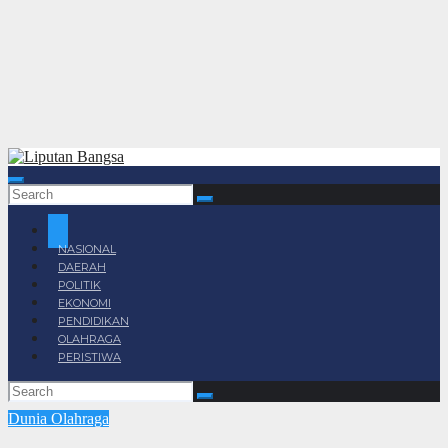
NASIONAL
DAERAH
POLITIK
EKONOMI
PENDIDIKAN
OLAHRAGA
PERISTIWA
Dunia
Olahraga