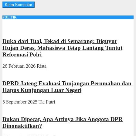
POLITIK
Duka dari Tual, Tekad di Semarang: Diguyur
Hujan Deras, Mahasiswa Tetap Lantang Tuntut
Reformasi Polri
26 Februari 2026
Rista
DPRD Jateng Evaluasi Tunjangan Perumahan dan
Hapus Kunjungan Luar Negeri
5 September 2025
Tia Putri
Bukan Dipecat, Apa Artinya Jika Anggota DPR
Dinonaktifkan?