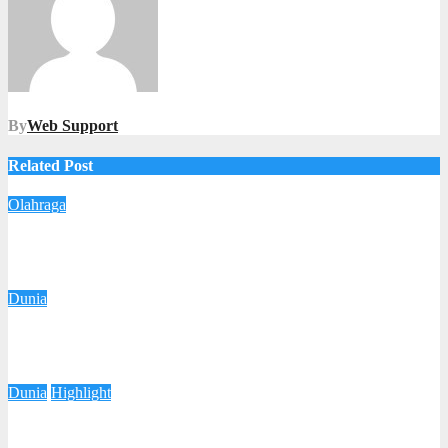
By
Web Support
Related Post
Olahraga
Jakarta Livin’ by Mandiri Resmi Diluncurkan, Perkuat
Komitmen Pembinaan Voli Putri Nasional
5 Januari 2026
Imam Yanto
Dunia
Misteri Kematian Rosie, Sepupu Pangeran William yang Tewas
di Usia 20 Tahun
26 Juli 2025
Tia Putri
Dunia
Highlight
Serangan Israel ke Iran Berdampak pada Harga Minyak