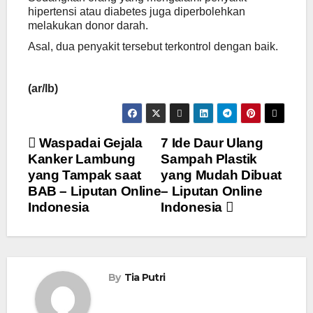
hipertensi atau diabetes juga diperbolehkan
melakukan donor darah.
Asal, dua penyakit tersebut terkontrol dengan baik.
(ar/lb)
Navigasi
Waspadai Gejala
7 Ide Daur Ulang
Kanker Lambung
Sampah Plastik
pos
yang Tampak saat
yang Mudah Dibuat
BAB – Liputan Online
– Liputan Online
Indonesia
Indonesia
By
Tia Putri