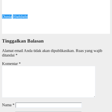
Misteri Kematian Rosie, Sepupu Pangeran William yang Tewas
di Usia 20 Tahun
26 Juli 2025
Tia Putri
Dunia
Highlight
Serangan Israel ke Iran Berdampak pada Harga Minyak
23 Juni 2025
Tia Putri
Tinggalkan Balasan
Alamat email Anda tidak akan dipublikasikan.
Ruas yang wajib
ditandai
*
Komentar
*
Nama
*