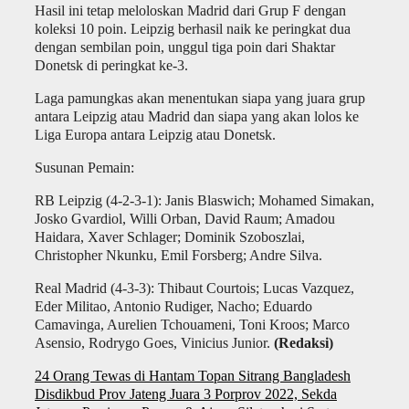
Hasil ini tetap meloloskan Madrid dari Grup F dengan
koleksi 10 poin. Leipzig berhasil naik ke peringkat dua
dengan sembilan poin, unggul tiga poin dari Shaktar
Donetsk di peringkat ke-3.
Laga pamungkas akan menentukan siapa yang juara grup
antara Leipzig atau Madrid dan siapa yang akan lolos ke
Liga Europa antara Leipzig atau Donetsk.
Susunan Pemain:
RB Leipzig (4-2-3-1): Janis Blaswich; Mohamed Simakan,
Josko Gvardiol, Willi Orban, David Raum; Amadou
Haidara, Xaver Schlager; Dominik Szoboszlai,
Christopher Nkunku, Emil Forsberg; Andre Silva.
Real Madrid (4-3-3): Thibaut Courtois; Lucas Vazquez,
Eder Militao, Antonio Rudiger, Nacho; Eduardo
Camavinga, Aurelien Tchouameni, Toni Kroos; Marco
Asensio, Rodrygo Goes, Vinicius Junior.
(Redaksi)
Navigasi
24 Orang Tewas di Hantam Topan Sitrang Bangladesh
pos
Disdikbud Prov Jateng Juara 3 Porprov 2022, Sekda