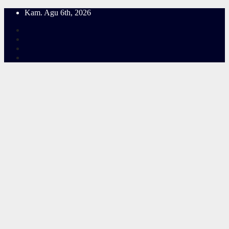
Skip
Kam. Agu 6th, 2026
to
content