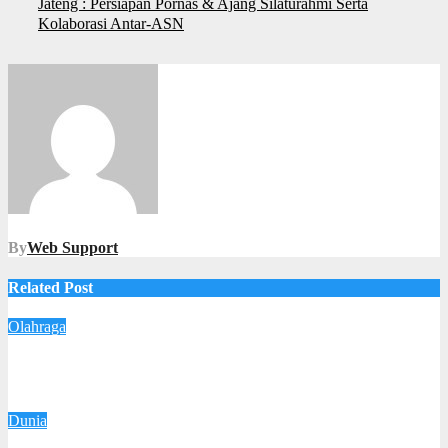
Jateng : Persiapan Pornas & Ajang Silaturahmi Serta
Kolaborasi Antar-ASN
By
Web Support
Related Post
Olahraga
Jakarta Livin’ by Mandiri Resmi Diluncurkan, Perkuat
Komitmen Pembinaan Voli Putri Nasional
5 Januari 2026
Imam Yanto
Dunia