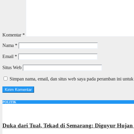
Komentar
*
Nama
*
Email
*
Situs Web
Simpan nama, email, dan situs web saya pada peramban ini untuk
POLITIK
Duka dari Tual, Tekad di Semarang: Diguyur Hujan 