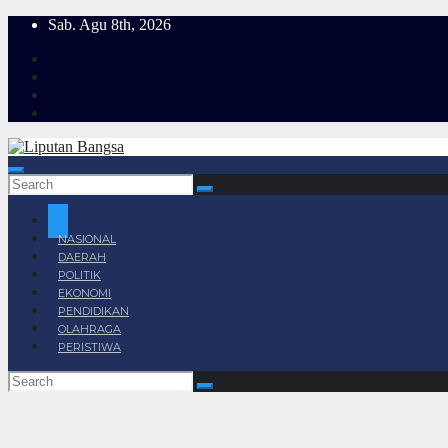
Skip
Sab. Agu 8th, 2026
to
content
NASIONAL
DAERAH
POLITIK
EKONOMI
PENDIDIKAN
OLAHRAGA
PERISTIWA