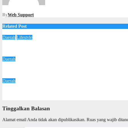
By
Web Support
Related Post
Daerah
Lifestyle
Gringsing Punya Klinik Kecantikan Baru! LA ARYA SKIN Clin
3 Agustus 2026
Redaksi
Daerah
Respons Keluhan Warga, Wali Kota Agustina Pastikan Perbaika
6 Juli 2026
Redaksi
Daerah
Wali kota Agustina Optimistis Raperda Pertanggungjawaban A
6 Juli 2026
Redaksi
Tinggalkan Balasan
Alamat email Anda tidak akan dipublikasikan.
Ruas yang wajib ditan