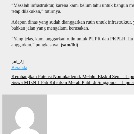
“Masalah infrastruktur, karena kami belum tahu untuk bangun ma
tetap dilakukan,” tuturnya.
Adapun dinas yang sudah dianggarkan rutin untuk infrastrukt
bahkan jalan yang mengalami kerusakan.
“Yang jelas, kami anggarkan rutin untuk PUPR dan PKPLH. Itu 
anggarkan,” pungkasnya.
(sam
/lbi
)
[ad_2]
Beranda
Navigasi
Kembangkan Potensi Non-akademik Melalui Ekskul Seni – Liput
pos
Siswa MTsN 1 Pati Kibarkan Merah Putih di Singapura – Liputa