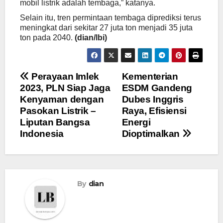
mobil listrik adalah tembaga,” katanya.
Selain itu, tren permintaan tembaga diprediksi terus
meningkat dari sekitar 27 juta ton menjadi 35 juta
ton pada 2040.
(dian/lbi)
Navigasi
Perayaan Imlek
Kementerian
2023, PLN Siap Jaga
ESDM Gandeng
pos
Kenyaman dengan
Dubes Inggris
Pasokan Listrik –
Raya, Efisiensi
Liputan Bangsa
Energi
Indonesia
Dioptimalkan
By
dian