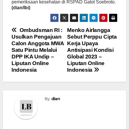
pemeriksaan kesehatan di RSPAD Gatot Soebroto.
(dian/lbi)
Navigasi
Ombudsman RI :
Menko Airlangga
Usulkan Pengajuan
Sebut Perppu Cipta
pos
Calon Anggota MWA
Kerja Upaya
Satu Pintu Melalui
Antisipasi Kondisi
DPP IKA Undip –
Global 2023 –
Liputan Online
Liputan Online
Indonesia
Indonesia
By
dian