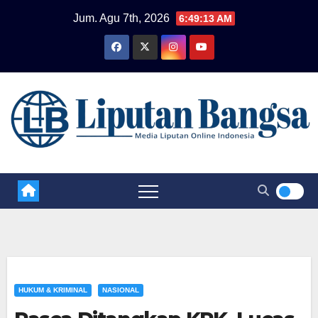
Skip
Jum. Agu 7th, 2026
6:49:13 AM
to
content
HUKUM & KRIMINAL
NASIONAL