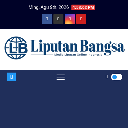
Skip
Ming. Agu 9th, 2026
4:58:02 PM
to
content