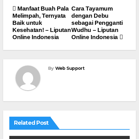
Navigasi
Manfaat Buah Pala
Cara Tayamum
Melimpah, Ternyata
dengan Debu
pos
Baik untuk
sebagai Pengganti
Kesehatan! – Liputan
Wudhu – Liputan
Online Indonesia
Online Indonesia
By
Web Support
Related Post