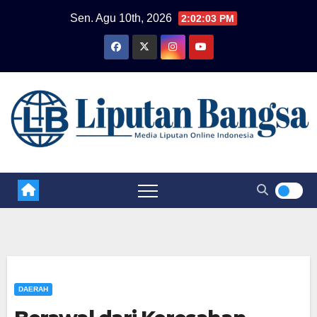
Skip
Sen. Agu 10th, 2026
2:02:03 PM
to
content
DAERAH