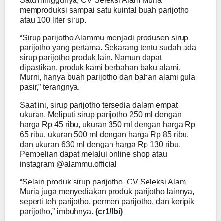
Satu minggunya, CV Seleksi Alam Muria
memproduksi sampai satu kuintal buah parijotho
atau 100 liter sirup.
“Sirup parijotho Alammu menjadi produsen sirup
parijotho yang pertama. Sekarang tentu sudah ada
sirup parijotho produk lain. Namun dapat
dipastikan, produk kami berbahan baku alami.
Murni, hanya buah parijotho dan bahan alami gula
pasir,” terangnya.
Saat ini, sirup parijotho tersedia dalam empat
ukuran. Meliputi sirup parijotho 250 ml dengan
harga Rp 45 ribu, ukuran 350 ml dengan harga Rp
65 ribu, ukuran 500 ml dengan harga Rp 85 ribu,
dan ukuran 630 ml dengan harga Rp 130 ribu.
Pembelian dapat melalui online shop atau
instagram @alammu.official
“Selain produk sirup parijotho. CV Seleksi Alam
Muria juga menyediakan produk parijotho lainnya,
seperti teh parijotho, permen parijotho, dan keripik
parijotho,” imbuhnya.
(cr1
/lbi)