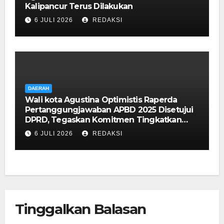
Kalipancur Terus Dilakukan
6 JULI 2026
REDAKSI
DAERAH
Wali kota Agustina Optimistis Raperda
Pertanggungjawaban APBD 2025 Disetujui
DPRD, Tegaskan Komitmen Tingkatkan
Tata Kelola Pemerintahan
6 JULI 2026
REDAKSI
Tinggalkan Balasan