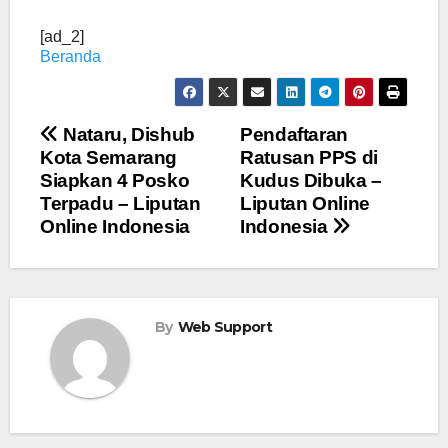
[ad_2]
Beranda
Navigasi
Nataru, Dishub
Pendaftaran
Kota Semarang
Ratusan PPS di
pos
Siapkan 4 Posko
Kudus Dibuka –
Terpadu – Liputan
Liputan Online
Online Indonesia
Indonesia
By
Web Support