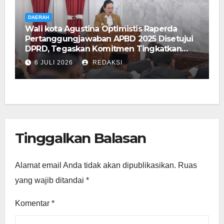
DAERAH
Wali kota Agustina Optimistis Raperda
Pertanggungjawaban APBD 2025 Disetujui
DPRD, Tegaskan Komitmen Tingkatkan
Tata Kelola Pemerintahan
6 JULI 2026
REDAKSI
Tinggalkan Balasan
Alamat email Anda tidak akan dipublikasikan.
Ruas
yang wajib ditandai
*
Komentar
*