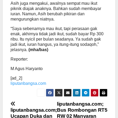
Asih juga mengakui, awalnya sempat mau ikut
piknik diajak anaknya. Bahkan sudah membayar
iuran. Namun, Asih berubah pikiran dan
mengurungkan niatnya.
“Saya sebenarnya mau ikut, tapi perasaan gak
enak, akhirnya tidak jadi ikut, sudah bayar Rp 300
ribu. Itu nyicil per bulan seadanya. Ya sudah gak
jadi ikut, iuran hangus, ya itung-itung sodaqoh,”
jelasnya.
(mha/bas)
Reporter:
M Agus Haryanto
[ad_2]
liputanbangsa.com
Navigasi
liputanbangsa.com;
liputanbangsa.com;
Bus Rombongan RT5
pos
Ucapan Duka dan
RW 02 Manyaran