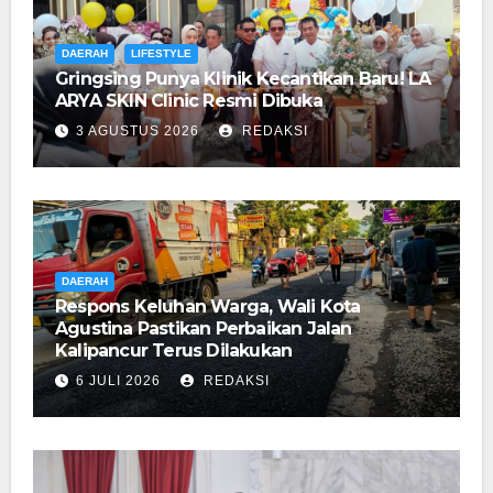
DAERAH
LIFESTYLE
Gringsing Punya Klinik Kecantikan Baru! LA
ARYA SKIN Clinic Resmi Dibuka
3 AGUSTUS 2026
REDAKSI
DAERAH
Respons Keluhan Warga, Wali Kota
Agustina Pastikan Perbaikan Jalan
Kalipancur Terus Dilakukan
6 JULI 2026
REDAKSI