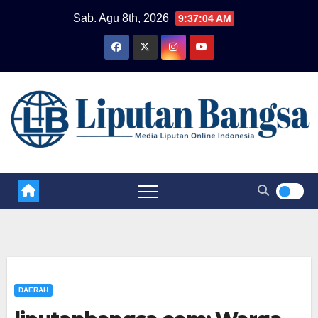
Skip
Sab. Agu 8th, 2026
9:37:05 AM
to
content
DAERAH