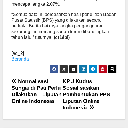
mencapai angka 2,07%.
“Semua data ini berdasarkan hasil penelitian Badan
Pusat Statistik (BPS) yang dilakukan secara
berkala. Berita baiknya, angka pengangguran
sekarang ini memang sudah turun dibandingkan
tahun lalu,” tuturnya.
(cr1/lbi)
[ad_2]
Beranda
Navigasi
Normalisasi
KPU Kudus
Sungai di Pati Perlu
Sosialisasikan
pos
Dilakukan – Liputan
Pembentukan PPS –
Online Indonesia
Liputan Online
Indonesia