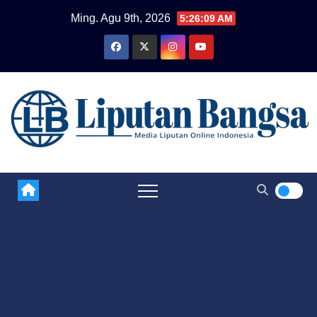
Skip
Ming. Agu 9th, 2026
5:26:10 AM
to
content