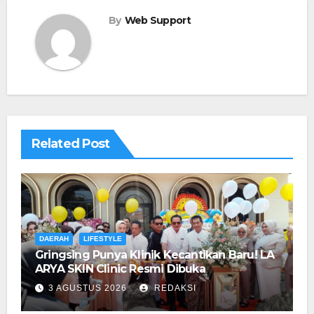
By
Web Support
Related Post
DAERAH
LIFESTYLE
Gringsing Punya Klinik Kecantikan Baru! LA
ARYA SKIN Clinic Resmi Dibuka
3 AGUSTUS 2026
REDAKSI