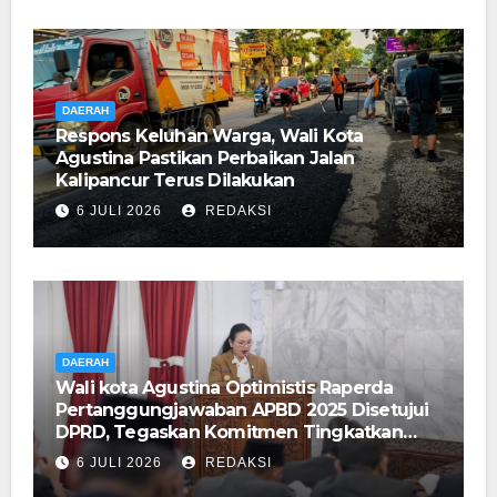
DAERAH
Respons Keluhan Warga, Wali Kota
Agustina Pastikan Perbaikan Jalan
Kalipancur Terus Dilakukan
6 JULI 2026
REDAKSI
DAERAH
Wali kota Agustina Optimistis Raperda
Pertanggungjawaban APBD 2025 Disetujui
DPRD, Tegaskan Komitmen Tingkatkan
Tata Kelola Pemerintahan
6 JULI 2026
REDAKSI